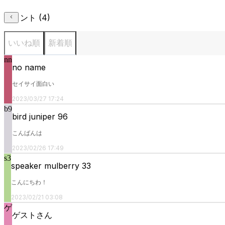
コメント (
4
)
いいね順
新着順
nn
no name
セイサイ面白い
2023/03/27 17:24
b9
bird juniper 96
こんばんは
2023/02/26 17:49
s3
speaker mulberry 33
こんにちわ！
2023/02/21 03:08
ゲ
ゲストさん