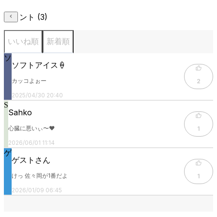
コメント (
3
)
いいね順
新着順
ソ
ソフトアイス🍦
カッコよぉー
2
2025/04/30 20:40
S
Sahko
心臓に悪いぃ〜❤️
1
2026/06/01 11:14
ゲ
ゲストさん
けっ 佐々岡が1番だよ
1
2026/01/09 06:45