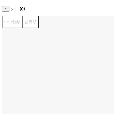
コメント (
0
)
いいね順
新着順