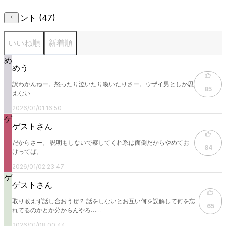
コメント (
47
)
いいね順
新着順
め
めう
訳わかんねー。怒ったり泣いたり喚いたりさー。ウザイ男としか思
85
えない
2026/01/01 16:50
ゲ
ゲストさん
だからさー。 説明もしないで察してくれ系は面倒だからやめてお
84
けってば。
2026/01/02 23:47
ゲ
ゲストさん
取り敢えず話し合おうぜ？ 話をしないとお互い何を誤解して何を忘
65
れてるのかとか分からんやろ……
2026/01/08 00:44