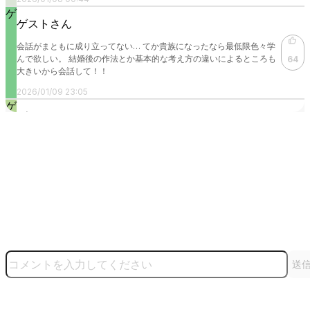
ゲ
ゲストさん
会話がまともに成り立ってない… てか貴族になったなら最低限色々学
んで欲しい。 結婚後の作法とか基本的な考え方の違いによるところも
64
大きいから会話して！！
2026/01/09 23:05
ゲ
ゲストさん
主人公が昔の記憶消されてる系か…！ なんで口にしないんだろう？と
43
は思うけど好きなタイプの男です…課金しようかな
2026/01/02 02:55
も
もちもちこ
にいちゃん、自分の出自が卑しいからって、高貴な美女に触れないでい
るって事？ そんで、自分は触らないけど、他の野郎に触られるのは嫌な
んだな 拗らせ男子かえ 泣いたんだから、腹括って昔話でもドア越しか
36
ら説明しろ 壁越しじゃ聞こえないんで あー、でもあのドア、音漏れで
送
きなそう
2026/01/25 12:21
ゲ