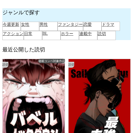
ジャンルで探す
今週更新
女性
男性
ファンタジー
恋愛
ドラマ
BL
アクション
日常
ホラー
連載中
読切
最近公開した読切
連載コンペ対象作品
読切
読切