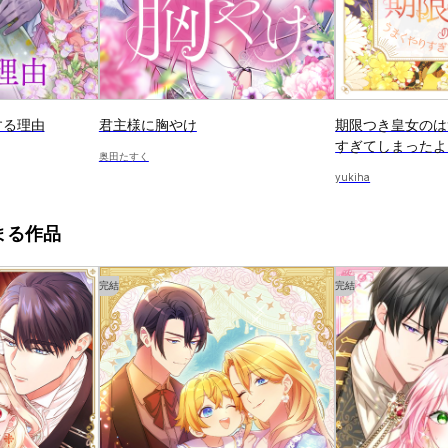
する理由
君主様に胸やけ
期限つき皇女のは
すぎてしまったよ
奥田たすく
yukiha
まる作品
完結
完結