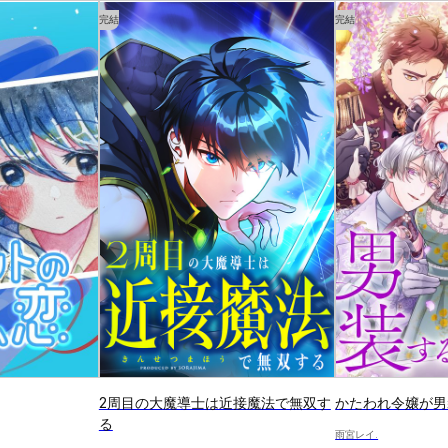
完結
完結
2周目の大魔導士は近接魔法で無双す
かたわれ令嬢が男
る
雨宮レイ.