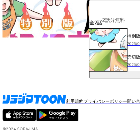
2
話分無料
全
2
話
特別版
2025/0
読切版
2025/0
利用規約
プライバシーポリシー
問い
©2024 SORAJIMA