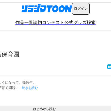
ログイン
作品一覧
読切
コンテスト
公式グッズ
検索
怪保育園
うになって、幾数年。

子育て問題に
...続きを読む
はじめから読む