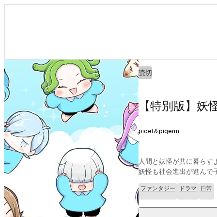
読切
【特別版】妖
piqel＆piqerm
人間と妖怪が共に暮らすよ
妖怪も社会進出が進んで
ファンタジー
ドラマ
日常