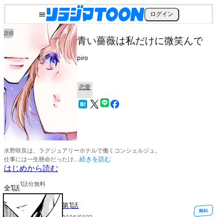
ログイン
読切
青い薔薇は私だけに微笑んで
piro
恋愛
水野咲良は、ラグジュアリーホテルで働くコンシェルジュ。

仕事には一生懸命だったけ
...続きを読む
はじめから読む
1
話分無料
全
1
話
第1話