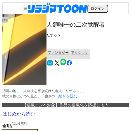
ログイン
読切
人類唯一の二次覚醒者
たすろう
ファンタジー
アクション
辺境の地、一人剣技を磨き続けた老人「リオネル」。

彼の目標はかつて見た、「強さの
...続きを読む
【連載コンペ対象】作品の連載化を応援しよう
はじめから読む
1
話分無料
全
1
話