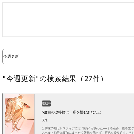
"
今週更新
"の検索結果（
27
件）
連載中
5度目の政略婚は、私を憎むあなたと
天壱
公爵家の娘セレスティアには “使命” があった──子を産み、血を繋
スベルト伯爵は夜伽にまったく興味を示さず、拒絶を繰り返す。そ